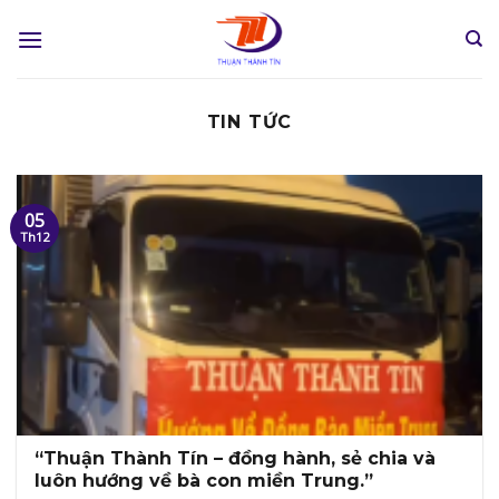
Skip
to
content
TIN TỨC
05
Th12
“Thuận Thành Tín – đồng hành, sẻ chia và
luôn hướng về bà con miền Trung.”