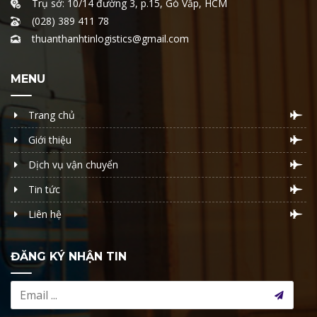
Trụ sở: 10/14 đường 3, p.15, Gò Vấp, HCM
(028) 389 411 78
thuanthanhtinlogistics@gmail.com
MENU
Trang chủ
Giới thiệu
Dịch vụ vận chuyển
Tin tức
Liên hệ
ĐĂNG KÝ NHẬN TIN