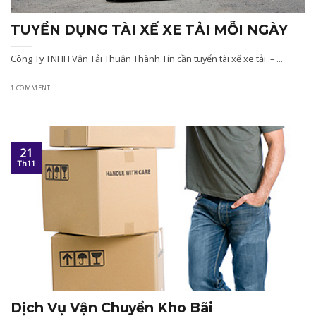
ển
TUYỂN DỤNG TÀI XẾ XE TẢI MỖI NGÀY
Công Ty TNHH Vận Tải Thuận Thành Tín cần tuyển tài xế xe tải. – ...
1 COMMENT
21
Th11
u
Dịch Vụ Vận Chuyển Kho Bãi