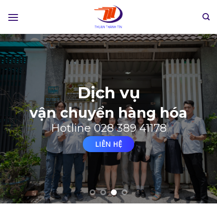
Skip
to
content
Dịch vụ
Giải P
n chuyển hàng hóa
Hotline 028 389 41178
LIÊN HỆ