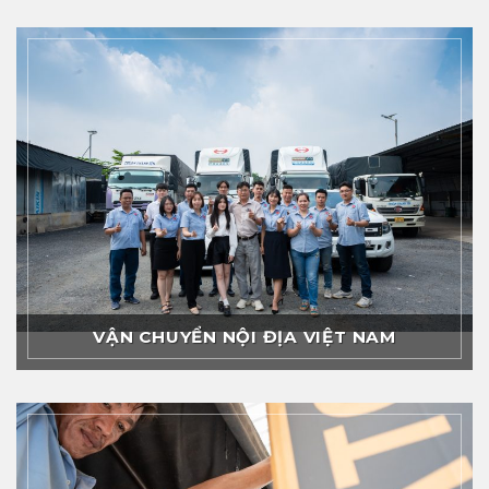
VẬN CHUYỂN NỘI ĐỊA VIỆT NAM