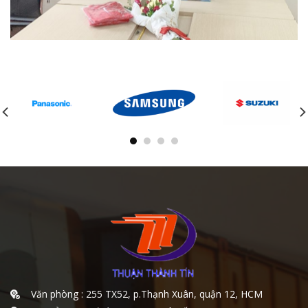
Văn phòng : 255 TX52, p.Thạnh Xuân, quận 12, HCM